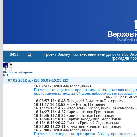
Верховн
Офіційний в
8493
Д
Проект Закону про внесення змін до статті 38 Зак
громадян про
Зберегти в форматі
RTF
07.02.2012 р. - (16:08:09-16:23:22)
16:08:42
- Поіменне голосування
Поіменне голосування про розгляд за скороченою процеду
якість харчових продуктів" (щодо інформування громадян п
За-207 Проти-0 У
16:08:57-16:10:45
Пєрєдєрій В’ячеслав Григорович
16:11:17-16:13:53
Корж Віктор Петрович
16:14:21-16:14:27
Яворівський Володимир Олександрович
16:14:27-16:14:37
Кириленко Іван Григорович
16:14:45-16:16:32
Кириленко Іван Григорович
16:16:40-16:18:10
Карпук Володимир Георгійович
16:18:18-16:20:47
Смітюх Григорій Євдокимович
16:21:03-16:22:11
Камчатний Валерій Григорович
16:23:08
- Поіменне голосування
Поіменне голосування про проект Закону про внесення з