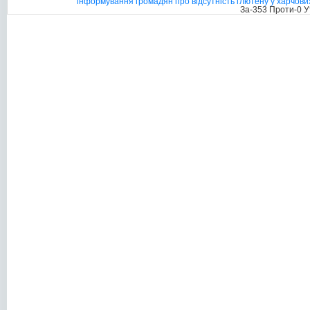
інформування громадян про відсутність глютену у харчових
За-353 Проти-0 У