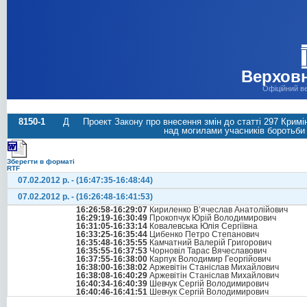
Верховн
Офіційний в
8150-1
Д
Проект Закону про внесення змін до статті 297 Кримі
над могилами учасників боротьби 
Зберегти в форматі
RTF
07.02.2012 р. - (16:47:35-16:48:44)
07.02.2012 р. - (16:26:48-16:41:53)
16:26:58-16:29:07
Кириленко В’ячеслав Анатолійович
16:29:19-16:30:49
Прокопчук Юрій Володимирович
16:31:05-16:33:14
Ковалевська Юлія Сергіївна
16:33:25-16:35:44
Цибенко Петро Степанович
16:35:48-16:35:55
Камчатний Валерій Григорович
16:35:55-16:37:53
Чорновіл Тарас Вячеславович
16:37:55-16:38:00
Карпук Володимир Георгійович
16:38:00-16:38:02
Аржевітін Станіслав Михайлович
16:38:08-16:40:29
Аржевітін Станіслав Михайлович
16:40:34-16:40:39
Шевчук Сергій Володимирович
16:40:46-16:41:51
Шевчук Сергій Володимирович