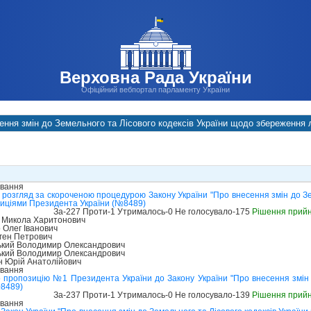
Верховна Рада України
Офіційний вебпортал парламенту України
ення змін до Земельного та Лісового кодексів України щодо збереження л
ування
розгляд за скороченою процедурою Закону України "Про внесення змін до Зе
зиціями Президента України (№8489)
За-227 Проти-1 Утрималось-0 Не голосувало-175
Рішення прий
Микола Харитонович
 Олег Іванович
ген Петрович
ький Володимир Олександрович
ький Володимир Олександрович
н Юрій Анатолійович
ування
 пропозицію №1 Президента України до Закону України "Про внесення змін д
№8489)
За-237 Проти-1 Утрималось-0 Не голосувало-139
Рішення прий
ування