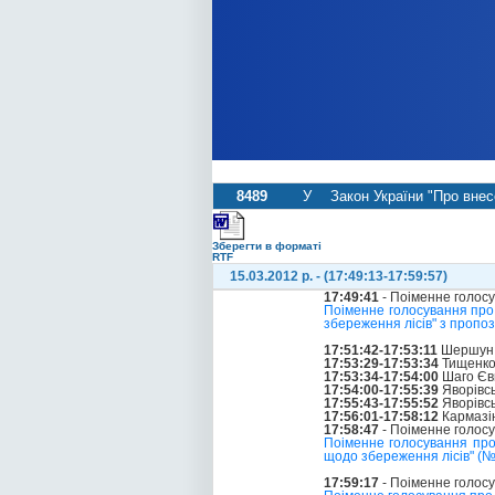
8489
У
Закон України "Про внес
Зберегти в форматі
RTF
15.03.2012 р. - (17:49:13-17:59:57)
17:49:41
- Поіменне голос
Поіменне голосування про 
збереження лісів" з пропо
17:51:42-17:53:11
Шершун 
17:53:29-17:53:34
Тищенко
17:53:34-17:54:00
Шаго Єв
17:54:00-17:55:39
Яворівс
17:55:43-17:55:52
Яворівс
17:56:01-17:58:12
Кармазі
17:58:47
- Поіменне голос
Поіменне голосування про
щодо збереження лісів" (
17:59:17
- Поіменне голос