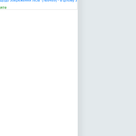
щодо збереження лісів" (№8489) - в цілому з
няте