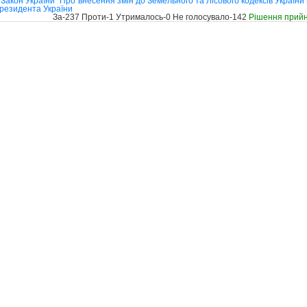
акон України "Про внесення змін до Земельного та Лісового кодексів України 
резидента України
За-237 Проти-1 Утрималось-0 Не голосувало-142
Рішення прий