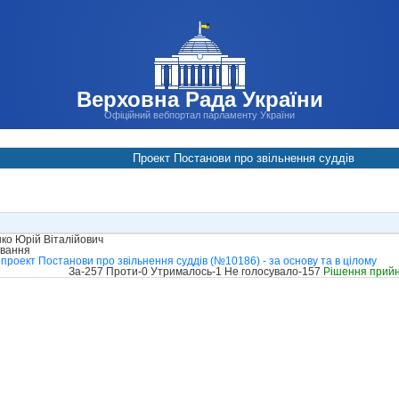
Верховна Рада України
Офіційний вебпортал парламенту України
Проект Постанови про звільнення суддів
ко Юрій Віталійович
ування
проект Постанови про звільнення суддів (№10186) - за основу та в цілому
За-257 Проти-0 Утрималось-1 Не голосувало-157
Рішення прий