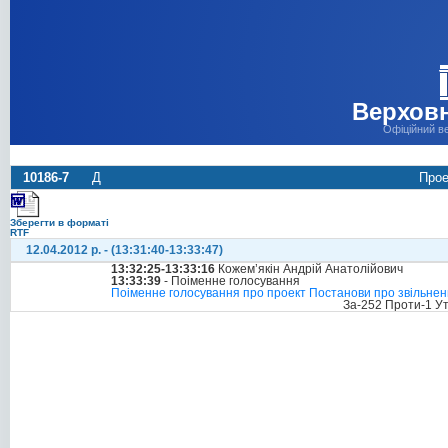
Верховн
Офіційний в
10186-7
Д
Прое
Зберегти в форматі
RTF
12.04.2012 р. - (13:31:40-13:33:47)
13:32:25-13:33:16
Кожем’якін Андрій Анатолійович
13:33:39
- Поіменне голосування
Поіменне голосування про проект Постанови про звільнення
За-252 Проти-1 У