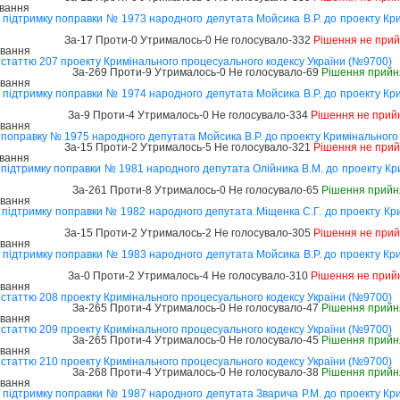
ування
 підтримку поправки № 1973 народного депутата Мойсика В.Р. до проекту Кри
За-17 Проти-0 Утрималось-0 Не голосувало-332
Рішення не при
ування
статтю 207 проекту Кримінального процесуального кодексу України (№9700)
За-269 Проти-9 Утрималось-0 Не голосувало-69
Рішення прийн
ування
 підтримку поправки № 1974 народного депутата Мойсика В.Р. до проекту Кри
За-9 Проти-4 Утрималось-0 Не голосувало-334
Рішення не прий
ування
поправку № 1975 народного депутата Мойсика В.Р. до проекту Кримінального
За-15 Проти-2 Утрималось-5 Не голосувало-321
Рішення не при
ування
підтримку поправки № 1981 народного депутата Олійника В.М. до проекту Кр
За-261 Проти-8 Утрималось-0 Не голосувало-65
Рішення прийн
ування
 підтримку поправки № 1982 народного депутата Міщенка С.Г. до проекту Кри
За-15 Проти-2 Утрималось-2 Не голосувало-305
Рішення не при
ування
 підтримку поправки № 1983 народного депутата Мойсика В.Р. до проекту Кри
За-0 Проти-2 Утрималось-4 Не голосувало-310
Рішення не прий
ування
статтю 208 проекту Кримінального процесуального кодексу України (№9700)
За-265 Проти-4 Утрималось-0 Не голосувало-47
Рішення прийн
ування
статтю 209 проекту Кримінального процесуального кодексу України (№9700)
За-265 Проти-4 Утрималось-0 Не голосувало-45
Рішення прийн
ування
статтю 210 проекту Кримінального процесуального кодексу України (№9700)
За-268 Проти-4 Утрималось-0 Не голосувало-38
Рішення прийн
ування
 підтримку поправки № 1987 народного депутата Зварича Р.М. до проекту Кри