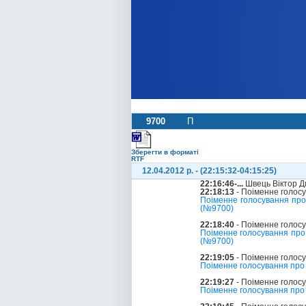
9700
П
Зберегти в форматі
RTF
12.04.2012 р. - (22:15:32-04:15:25)
22:16:46-...
Швець Віктор Д
22:18:13
- Поіменне голос
Поіменне голосування про
(№9700)
22:18:40
- Поіменне голос
Поіменне голосування про 
(№9700)
22:19:05
- Поіменне голос
Поіменне голосування про 
22:19:27
- Поіменне голос
Поіменне голосування про 