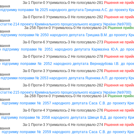
За-1 Проти-0 Утрималось-0 Не голосувало-281
Рішення не прий
ування
підтримку поправки № 2025 народного депутата Гриценка А.С. до проекту Кр
За-0 Проти-0 Утрималось-0 Не голосувало-282
Рішення не прий
ування
статтю 214 проекту Кримінального процесуального кодексу України (№9700)
За-258 Проти-0 Утрималось-0 Не голосувало-24
Рішення прийн
ування
 підтримку поправки № 2050 народного депутата Грицака В.М. до проекту Кри
За-0 Проти-6 Утрималось-3 Не голосувало-273
Рішення не прий
ування
о підтримку поправки № 2051 народного депутата Кармазіна Ю.А. до прое
За-0 Проти-2 Утрималось-2 Не голосувало-278
Рішення не прий
ування
 підтримку поправки № 2052 народного депутата Вернидубова І.В. до прое
За-0 Проти-3 Утрималось-3 Не голосувало-276
Рішення не прий
ування
 підтримки поправки № 2053 народного депутата Яценюка А.П. до проекту Кри
За-0 Проти-0 Утрималось-0 Не голосувало-282
Рішення не прий
ування
статтю 215 проекту Кримінального процесуального кодексу України (№9700)
За-268 Проти-0 Утрималось-0 Не голосувало-14
Рішення прийн
ування
 підтримку поправки № 2057 народного депутата Саса С.В. до проекту Кри
За-0 Проти-4 Утрималось-2 Не голосувало-276
Рішення не прий
ування
 підтримку поправки № 2058 народного депутата Швеця В.Д. до проекту Кри
За-1 Проти-3 Утрималось-4 Не голосувало-274
Рішення не прий
ування
 підтримку поправки № 2059 народного депутата Саса С.В. до проекту Кри