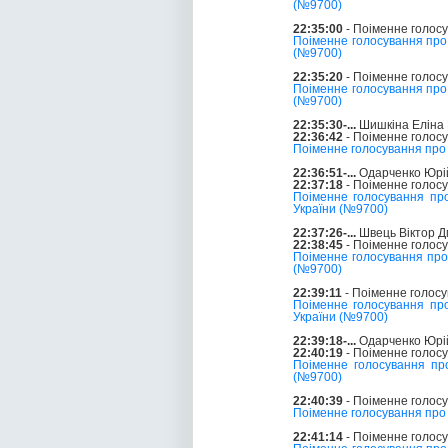
(№9700)
22:35:00
- Поіменне голос
Поіменне голосування про
(№9700)
22:35:20
- Поіменне голос
Поіменне голосування про
(№9700)
22:35:30-...
Шишкіна Еліна 
22:36:42
- Поіменне голос
Поіменне голосування про
22:36:51-...
Одарченко Юрій
22:37:18
- Поіменне голос
Поіменне голосування пр
України (№9700)
22:37:26-...
Швець Віктор Д
22:38:45
- Поіменне голос
Поіменне голосування про
(№9700)
22:39:11
- Поіменне голос
Поіменне голосування пр
України (№9700)
22:39:18-...
Одарченко Юрій
22:40:19
- Поіменне голос
Поіменне голосування пр
(№9700)
22:40:39
- Поіменне голос
Поіменне голосування про 
22:41:14
- Поіменне голос