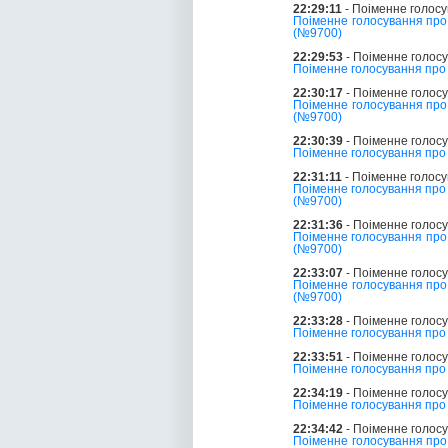
22:29:11
- Поіменне голос
Поіменне голосування про
(№9700)
22:29:53
- Поіменне голос
Поіменне голосування про 
22:30:17
- Поіменне голос
Поіменне голосування про
(№9700)
22:30:39
- Поіменне голос
Поіменне голосування про 
22:31:11
- Поіменне голос
Поіменне голосування про 
(№9700)
22:31:36
- Поіменне голос
Поіменне голосування про
(№9700)
22:33:07
- Поіменне голос
Поіменне голосування про
(№9700)
22:33:28
- Поіменне голос
Поіменне голосування про 
22:33:51
- Поіменне голос
Поіменне голосування про 
22:34:19
- Поіменне голос
Поіменне голосування про 
22:34:42
- Поіменне голос
Поіменне голосування про