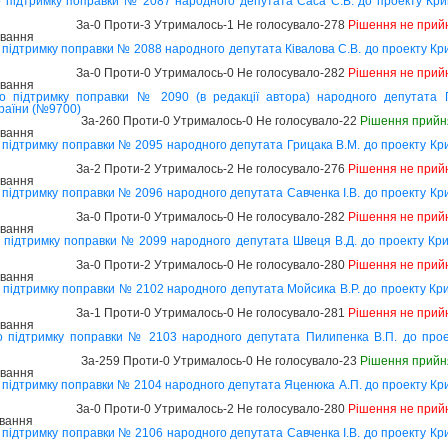
 підтримку поправки № 2087 народного депутата Саса С.В. до проекту Кри
За-0 Проти-3 Утрималось-1 Не голосувало-278
Рішення не прий
ування
підтримку поправки № 2088 народного депутата Ківалова С.В. до проекту Кр
За-0 Проти-0 Утрималось-0 Не голосувало-282
Рішення не прий
ування
о підтримку поправки № 2090 (в редакції автора) народного депутата 
країни (№9700)
За-260 Проти-0 Утрималось-0 Не голосувало-22
Рішення прийн
ування
 підтримку поправки № 2095 народного депутата Грицака В.М. до проекту Кри
За-2 Проти-2 Утрималось-2 Не голосувало-276
Рішення не прий
ування
підтримку поправки № 2096 народного депутата Савченка І.В. до проекту Кр
За-0 Проти-0 Утрималось-0 Не голосувало-282
Рішення не прий
ування
 підтримку поправки № 2099 народного депутата Швеця В.Д. до проекту Кри
За-0 Проти-2 Утрималось-0 Не голосувало-280
Рішення не прий
ування
 підтримку поправки № 2102 народного депутата Мойсика В.Р. до проекту Кри
За-1 Проти-0 Утрималось-0 Не голосувало-281
Рішення не прий
ування
о підтримку поправки № 2103 народного депутата Пилипенка В.П. до прое
За-259 Проти-0 Утрималось-0 Не голосувало-23
Рішення прийн
ування
 підтримку поправки № 2104 народного депутата Яценюка А.П. до проекту Кри
За-0 Проти-0 Утрималось-2 Не голосувало-280
Рішення не прий
ування
підтримку поправки № 2106 народного депутата Савченка І.В. до проекту Кр