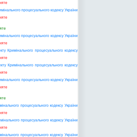
няте
имінального процесуального кодексу України
няте
яте
мінального процесуального кодексу України
няте
кту Кримінального процесуального кодексу
няте
кту Кримінального процесуального кодексу
няте
мінального процесуального кодексу України
няте
яте
мінального процесуального кодексу України
няте
мінального процесуального кодексу України
няте
мінального процесуального кодексу України