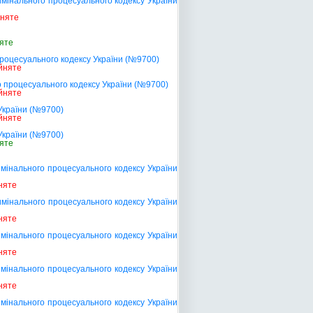
мінального процесуального кодексу України
йняте
яте
роцесуального кодексу України (№9700)
йняте
о процесуального кодексу України (№9700)
йняте
України (№9700)
йняте
України (№9700)
яте
мінального процесуального кодексу України
няте
мінального процесуального кодексу України
няте
мінального процесуального кодексу України
няте
мінального процесуального кодексу України
няте
мінального процесуального кодексу України