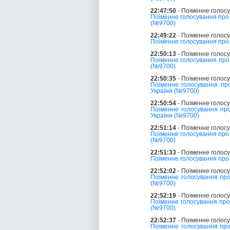
22:47:50
- Поіменне голос
Поіменне голосування про 
(№9700)
22:49:22
- Поіменне голос
Поіменне голосування про 
22:50:13
- Поіменне голос
Поіменне голосування про
(№9700)
22:50:35
- Поіменне голос
Поіменне голосування пр
України (№9700)
22:50:54
- Поіменне голос
Поіменне голосування про
України (№9700)
22:51:14
- Поіменне голос
Поіменне голосування про
(№9700)
22:51:33
- Поіменне голос
Поіменне голосування про 
22:52:02
- Поіменне голос
Поіменне голосування про
(№9700)
22:52:19
- Поіменне голос
Поіменне голосування про
(№9700)
22:52:37
- Поіменне голос
Поіменне голосування про