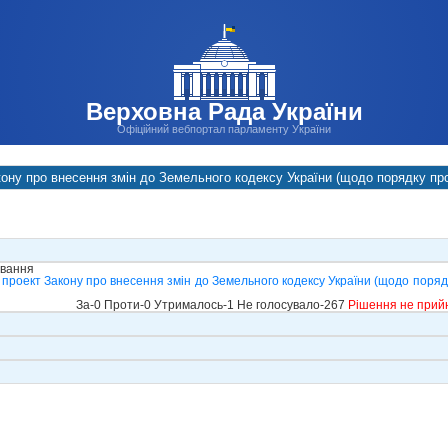
Верховна Рада України
Офіційний вебпортал парламенту України
ону про внесення змін до Земельного кодексу України (щодо порядку пр
ування
проект Закону про внесення змін до Земельного кодексу України (щодо поряд
За-0 Проти-0 Утрималось-1 Не голосувало-267
Рішення не прий