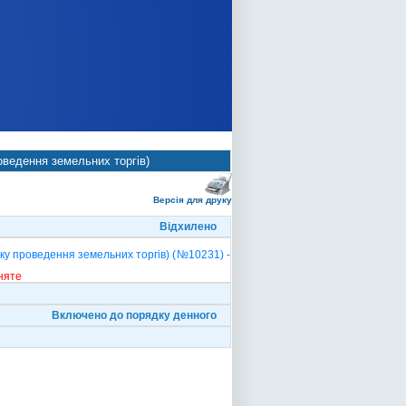
оведення земельних торгів)
Версія для друку
Відхилено
ку проведення земельних торгів) (№10231) -
няте
Включено до порядку денного