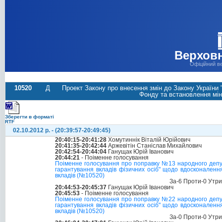
Верховн
Офіційний в
10520
Д
Проект Закону про внесення змін до Закону України
Фонду та встановлення мін
Зберегти в форматі
RTF
02.10.2012 р. - (20:39:57-20:49:45)
20:40:15-20:41:28
Хомутиннік Віталій Юрійович
20:41:35-20:42:44
Аржевітін Станіслав Михайлович
20:42:54-20:44:04
Ганущак Юрій Іванович
20:44:21
- Поіменне голосування
Поіменне голосування про поправку №13 народного депут
гарантування вкладів фізичних осіб" щодо вдосконаленн
вкладів (№10520)
За-6 Проти-0 Утр
20:44:53-20:45:37
Ганущак Юрій Іванович
20:45:53
- Поіменне голосування
Поіменне голосування про поправку №22 народного депут
гарантування вкладів фізичних осіб" щодо вдосконаленн
вкладів (№10520)
За-0 Проти-0 Утр