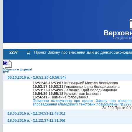
Верховн
Офіційний в
2297
Д
Проект Закону про внесення змін до деяких законода
Зберегти в форматі
RTF
06.10.2016 р. - (16:51:20-16:56:54)
16:51:46-16:53:07
Княжицький Микола Леонідович
16:53:17-16:53:31
Геращенко Ірина Володимирівна
16:53:33-16:54:09
Левченко Юрій Володимирович
16:54:39-16:55:18
Крулько Іван Іванович
16:56:41
- Поіменне голосування
Поіменне голосування про проект Закону про внесенн
впровадження благодійних текстових повідомлень (№2297) -
За-299 Проти-0 У
18.05.2016 р. - (11:34:53-11:48:01)
18.05.2016 р. - (11:22:37-11:31:05)