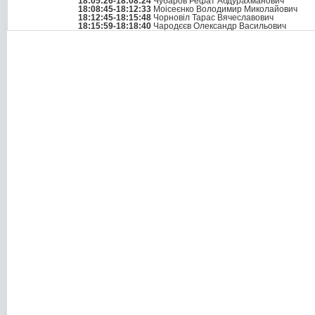
18:05:26-18:08:24
Чубаров Рефат Абдурахманович
18:08:45-18:12:33
Моісеєнко Володимир Миколайович
18:12:45-18:15:48
Чорновіл Тарас Вячеславович
18:15:59-18:18:40
Чародєєв Олександр Васильович