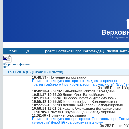
Верховн
Офіційний в
5349
Д
Проект Постанови про Рекомендації парламентськи
Зберегти в форматі
RTF
16.11.2016 р. - (10:48:11-11:02:56)
10:48:59
- Поіменне голосування
Поіменне голосування про розгляд за скороченою проц
трагедії Бабиного Яру: уроки історії та сучасність" (№5349)
За-165 Проти-1 Ут
10:49:10-10:51:02
Княжицький Микола Леонідович
10:51:37-10:53:00
Ляшко Олег Валерійович
10:53:13-10:55:41
Чубаров Рефат Абдурахманович
10:55:42-10:55:53
Геращенко Ірина Володимирівна
10:55:55-10:59:09
Логвинський Георгій Володимирович
10:59:14-11:01:02
Кужель Олександра Володимирівна
11:01:05-11:02:30
Парубій Андрій Володимирович
11:02:46
- Поіменне голосування
Поіменне голосування про проект Постанови про Рекомен
сучасність" (№5349) - за основу та в цілому
За-252 Проти-0 У