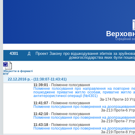
Верховн
Офіційний в
4301
Д
Проект Закону про відшкодування збитків за зруйнов
домогосподарства яких були пошкод
Зберегти в форматі
RTF
22.12.2016 р. - (11:38:07-11:43:41)
11:39:01
- Поіменне голосування
Поіменне голосування про направлення на повторне пе
пошкоджене приватне житло особам, приватне житло аб
антитерористичної операції (№4301)
За-174 Проти-10 Ут
11:41:07
- Поіменне голосування
Поіменне голосування про повернення на доопрацювання су
За-213 Проти-6 Ут
11:42:10
- Поіменне голосування
Поіменне голосування про повернення на доопрацювання су
За-219 Проти-7 Ут
11:43:18
- Поіменне голосування
Поіменне голосування про повернення на доопрацювання су
За-219 Проти-8 Ут