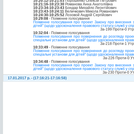
10:20:12-10:21:03
Порошенко Олексій Петрович
10:21:16-10:23:30
Романова Анна Анатоліївна
10:23:34-10:23:43
Бондар Михайло Леонтійович
10:23:43-10:24:11
Величкович Микола Романович
10:24:30-10:25:52
Лозовой Андрій Сергійович
10:29:08
- Поіменне голосування
Поіменне голосування про проект Закону про внесення зм
дітей" (щодо удосконалення правового статусу служб у спра
За-199 Проти-0 Ут
10:32:04
- Поіменне голосування
Поіменне голосування про повернення до розгляду проект
спеціальні установи для дітей" (щодо удосконалення право
За-218 Проти-1 Ут
10:33:49
- Поіменне голосування
Поіменне голосування про повернення до розгляду проект
спеціальні установи для дітей" (щодо удосконалення право
За-226 Проти-0 У
10:34:48
- Поіменне голосування
Поіменне голосування про проект Закону про внесення зм
дітей" (щодо удосконалення правового статусу служб у спра
За-230 Проти-0 У
17.01.2017 р. - (17:16:21-17:16:58)