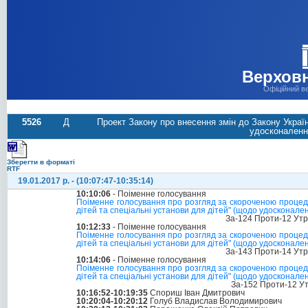
Верховн
Офіційний в
5526
Д
Проект Закону про внесення змін до Закону Україн
удосконалення
Зберегти в форматі
RTF
19.01.2017 р. - (10:07:47-10:35:14)
10:10:06
- Поіменне голосування
Поіменне голосування про розгляд за скороченою процеду
дітей та спеціальні установи для дітей" (щодо удосконале
За-124 Проти-12 Ут
10:12:33
- Поіменне голосування
Поіменне голосування про розгляд за скороченою процеду
дітей та спеціальні установи для дітей" (щодо удосконале
За-143 Проти-14 Ут
10:14:06
- Поіменне голосування
Поіменне голосування про розгляд за скороченою процеду
дітей та спеціальні установи для дітей" (щодо удосконале
За-152 Проти-12 У
10:16:52-10:19:35
Спориш Іван Дмитрович
10:20:04-10:20:12
Голуб Владислав Володимирович