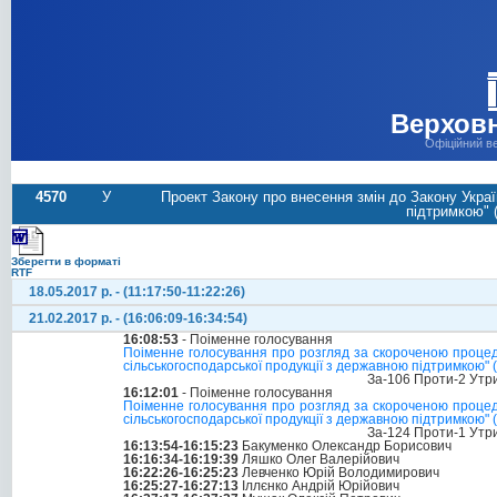
Верховн
Офіційний в
4570
У
Проект Закону про внесення змін до Закону Укра
підтримкою" 
Зберегти в форматі
RTF
18.05.2017 р. - (11:17:50-11:22:26)
21.02.2017 р. - (16:06:09-16:34:54)
16:08:53
- Поіменне голосування
Поіменне голосування про розгляд за скороченою процед
сільськогосподарської продукції з державною підтримкою"
За-106 Проти-2 Утр
16:12:01
- Поіменне голосування
Поіменне голосування про розгляд за скороченою процед
сільськогосподарської продукції з державною підтримкою"
За-124 Проти-1 Утр
16:13:54-16:15:23
Бакуменко Олександр Борисович
16:16:34-16:19:39
Ляшко Олег Валерійович
16:22:26-16:25:23
Левченко Юрій Володимирович
16:25:27-16:27:13
Іллєнко Андрій Юрійович