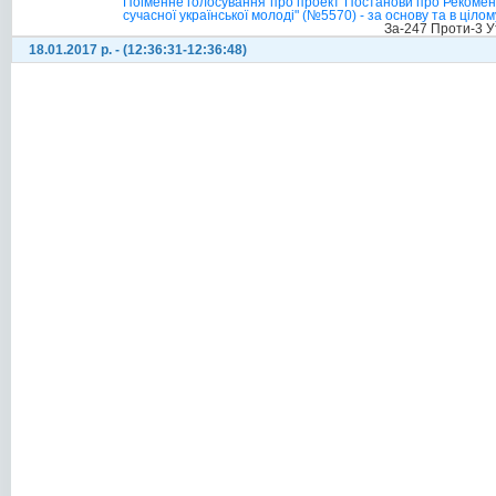
Поіменне голосування про проект Постанови про Рекоменда
сучасної української молоді" (№5570) - за основу та в цілом
За-247 Проти-3 У
18.01.2017 р. - (12:36:31-12:36:48)