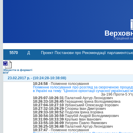
Верховн
Офіційний в
5570
Д
Проект Постанови про Рекомендації парламентських
Зберегти в форматі
RTF
23.02.2017 р. - (10:24:28-10:38:08)
10:24:58
- Поіменне голосування
Поіменне голосування про розгляд за скороченою процед
в Україні на тему: "Ціннісні орієнтації сучасної української
За-196 Проти-5 Ут
10:25:07-10:26:31
Палатний Артур Леонідович
10:26:33-10:26:45
Геращенко Ірина Володимирівна
10:27:04-10:27:10
Урбанський Олександр Ігорович
10:27:32-10:29:29
Спориш Іван Дмитрович
10:29:33-10:30:52
Подоляк Ірина Ігорівна
10:30:54-10:30:59
Парубій Андрій Володимирович
10:31:00-10:33:39
Крулько Іван Іванович
10:33:55-10:36:09
Унгурян Павло Якимович
10:36:25-10:36:48
Палатний Артур Леонідович
10:37:47
- Поіменне голосування