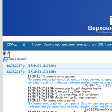
Верховн
Офіційний в
3254-д
Д
Проект Закону про внесення змін до статті 201 Кри
Зберегти в форматі
RTF
18.05.2017 р. - (17:44:00-18:00:04)
23.02.2017 р. - (17:19:33-17:31:56)
17:20:11
- Поіменне голосування
Поіменне голосування про розгляд за скороченою процеду
криміналізації контрабанди небезпечних речовин, частин 
За-184 Проти-8 Ут
17:20:17-17:21:59
Кожем’якін Андрій Анатолійович
17:22:16-17:22:20
Алексєєв Ігор Сергійович
17:22:27-17:23:16
Помазанов Андрій Віталійович
17:23:42-17:24:56
Мосійчук Ігор Володимирович
17:26:35
- Поіменне голосування
Поіменне голосування про проект Закону про внесення
небезпечних речовин, частин вогнепальної зброї (№3254-д)
За-212 Проти-0 Ут