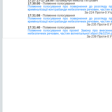
17:27:17-17:28:00
Паламарчук Микола Петрович
17:30:00
- Поіменне голосування
Поіменне голосування про повернення до розгляду пр
криміналізації контрабанди небезпечних речовин, частин 
За-224 Проти-0 Ут
17:31:08
- Поіменне голосування
Поіменне голосування про повернення до розгляду пр
криміналізації контрабанди небезпечних речовин, частин 
За-235 Проти-0 У
17:31:40
- Поіменне голосування
Поіменне голосування про проект Закону про внесення
небезпечних речовин, частин вогнепальної зброї (№3254-д)
За-239 Проти-0 У