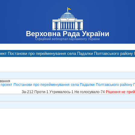
Верховна Рада України
Офіційний вебпортал парламенту України
ект Постанови про перейменування села Падалки Полтавського району П
ування
 проект Постанови про перейменування села Падалки Полтавського району Пол
За-212 Проти-1 Утрималось-1 Не голосувало-74
Рішення не при