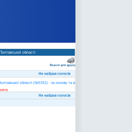
олтавської області
Версія для друку
Не набрав голосів
тавської області (№5352) - за основу та в
йняте
Не набрав голосів