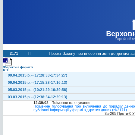
Верховн
Офіційний в
2171
П
Проект Закону про внесення змін до деяких за
Зберегти в форматі
RTF
09.04.2015 р. - (17:28:33-17:34:27)
09.04.2015 р. - (17:15:28-17:16:13)
05.03.2015 р. - (10:21:29-10:39:56)
03.03.2015 р. - (12:38:34-12:39:13)
12:39:02
- Поіменне голосування
Поіменне голосування про включення до порядку денног
публічної інформації у формі відкритих даних (№2171)
За-265 Проти-0 У