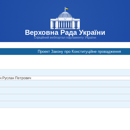
Верховна Рада України
Офіційний вебпортал парламенту України
Проект Закону про Конституційне провадження
ч Руслан Петрович