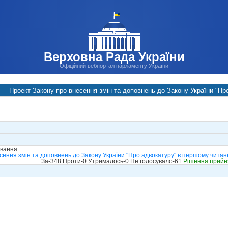
Верховна Рада України
Офіційний вебпортал парламенту України
Проект Закону про внесення змін та доповнень до Закону України "Пр
ування
сення змін та доповнень до Закону України "Про адвокатуру" в першому читан
За-348 Проти-0 Утрималось-0 Не голосувало-61
Рішення прийн