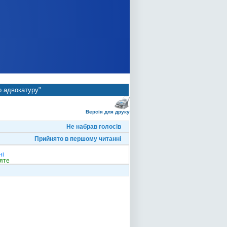
о адвокатуру"
Версія для друку
Не набрав голосів
Прийнято в першому читанні
ні
яте