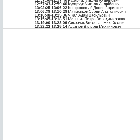
12:57:36-12:57:40
Кухарчук Микола Андрійович
12:57:43-12:59:40
Кухарчук Микола Андрійович
13:03:25-13:06:22
Костржевськй Денис Борисович
13:06:38-13:10:28
Матвієнков Сергій Анатолійович
13:10:48-13:15:36
Чікал Адам Васильович
13:15:45-13:18:51
Мельник Петро Володимирович
13:19:00-13:22:09
Сокерчак Вячеслав Михайлович
13:22:22-13:25:14
Асадчев Валерій Михайлович