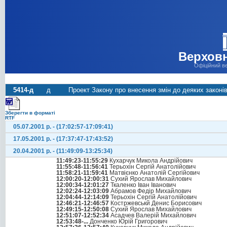
Верховн
Офіційний в
5414-д
д
Проект Закону про внесення змін до деяких закон
Зберегти в форматі
RTF
05.07.2001 р. - (17:02:57-17:09:41)
17.05.2001 р. - (17:37:47-17:43:52)
20.04.2001 р. - (11:49:09-13:25:34)
11:49:23-11:55:29
Кухарчук Микола Андрійович
11:55:48-11:56:41
Терьохін Сергій Анатолійович
11:58:21-11:59:41
Матвієнко Анатолій Сергійович
12:00:20-12:00:31
Сухий Ярослав Михайлович
12:00:34-12:01:27
Ткаленко Іван Іванович
12:02:24-12:03:09
Абрамов Федір Михайлович
12:04:44-12:14:09
Терьохін Сергій Анатолійович
12:46:21-12:46:57
Костржевськй Денис Борисович
12:49:15-12:50:08
Сухий Ярослав Михайлович
12:51:07-12:52:34
Асадчев Валерій Михайлович
12:53:48-...
Донченко Юрій Григорович