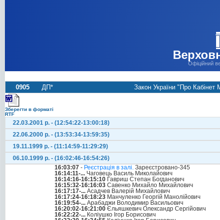
Верховн
Офіційний в
0905
ДП*
Закон України "Про Кабінет М
Зберегти в форматі
RTF
22.03.2001 р. - (12:54:22-13:00:18)
22.06.2000 р. - (13:53:34-13:59:35)
19.11.1999 р. - (11:14:59-11:29:29)
06.10.1999 р. - (16:02:46-16:54:26)
16:03:07
-
Реєстрація в залі.
Зареєстровано-345
16:14:11-...
Чаговець Василь Миколайович
16:14:16-16:15:10
Гавриш Степан Богданович
16:15:32-16:16:03
Савенко Михайло Михайлович
16:17:17-...
Асадчев Валерій Михайлович
16:17:24-16:18:23
Манчуленко Георгій Манолійович
16:19:54-...
Арабаджи Володимир Васильович
16:20:02-16:21:00
Єльяшкевич Олександр Сергійович
16:22:22-...
Коліушко Ігор Борисович