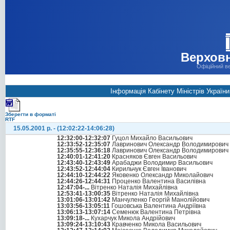
Верховн
Офіційний в
Інформація Кабінету Міністрів Україн
Зберегти в форматі
RTF
15.05.2001 р. - (12:02:22-14:06:28)
12:32:00-12:32:07
Гуцол Михайло Васильович
12:33:52-12:35:07
Лавринович Олександр Володимирович
12:35:55-12:36:18
Лавринович Олександр Володимирович
12:40:01-12:41:20
Красняков Євген Васильович
12:43:40-12:43:49
Арабаджи Володимир Васильович
12:43:52-12:44:04
Кирильчук Євген Іванович
12:44:10-12:44:22
Яковенко Олександр Миколайович
12:44:26-12:44:31
Проценко Валентина Василівна
12:47:04-...
Вітренко Наталія Михайлівна
12:53:41-13:00:35
Вітренко Наталія Михайлівна
13:01:06-13:01:42
Манчуленко Георгій Манолійович
13:03:56-13:05:11
Гошовська Валентина Андріївна
13:06:13-13:07:14
Семенюк Валентина Петрівна
13:09:18-...
Кухарчук Микола Андрійович
13:09:24-13:10:43
Кравченко Микола Васильович