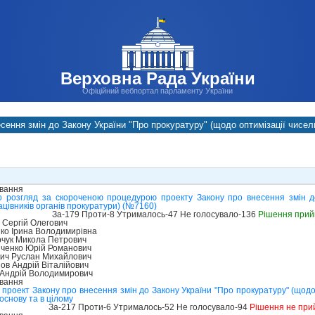
Верховна Рада України
Офіційний вебпортал парламенту України
сення змін до Закону України "Про прокуратуру" (щодо оптимізації чисель
ування
о розгляд за скороченою процедурою проекту Закону про внесення змін д
ацівників органів прокуратури) (№7160)
За-179 Проти-8 Утрималось-47 Не голосувало-136
Рішення прий
 Сергій Олегович
о Ірина Володимирівна
чук Микола Петрович
ченко Юрій Романович
ич Руслан Михайлович
в Андрій Віталійович
Андрій Володимирович
ування
проект Закону про внесення змін до Закону України "Про прокуратуру" (щодо 
основу та в цілому
За-217 Проти-6 Утрималось-52 Не голосувало-94
Рішення не при