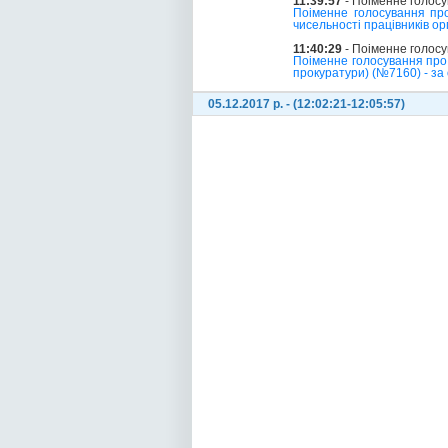
11:39:57
- Поіменне голос
Поіменне голосування про
чисельності працівників о
11:40:29
- Поіменне голос
Поіменне голосування про 
прокуратури) (№7160) - за 
05.12.2017 р. - (12:02:21-12:05:57)