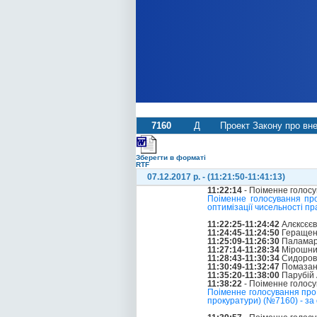
7160
Д
Проект Закону про вне
Зберегти в форматі
RTF
07.12.2017 р. - (11:21:50-11:41:13)
11:22:14
- Поіменне голос
Поіменне голосування пр
оптимізації чисельності пр
11:22:25-11:24:42
Алєксєєв
11:24:45-11:24:50
Геращенк
11:25:09-11:26:30
Паламар
11:27:14-11:28:34
Мірошни
11:28:43-11:30:34
Сидоров
11:30:49-11:32:47
Помазано
11:35:20-11:38:00
Парубій 
11:38:22
- Поіменне голос
Поіменне голосування про 
прокуратури) (№7160) - за 