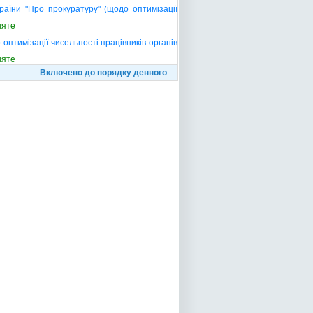
аїни "Про прокуратуру" (щодо оптимізації
няте
оптимізації чисельності працівників органів
няте
Включено до порядку денного