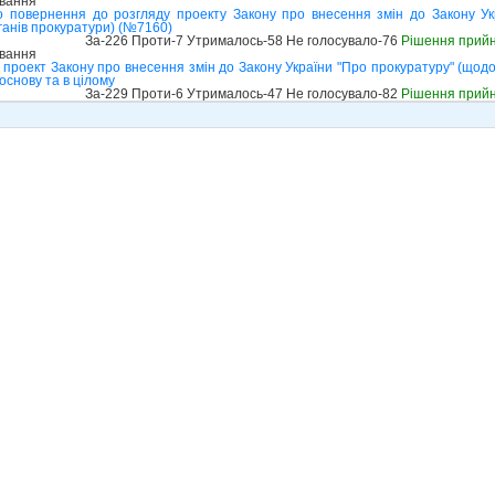
ування
 повернення до розгляду проекту Закону про внесення змін до Закону Укр
рганів прокуратури) (№7160)
За-226 Проти-7 Утрималось-58 Не голосувало-76
Рішення прий
ування
проект Закону про внесення змін до Закону України "Про прокуратуру" (щодо 
основу та в цілому
За-229 Проти-6 Утрималось-47 Не голосувало-82
Рішення прий