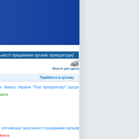
ності працівників органів прокуратури)
Версія для друку
Прийнято в цілому
о Закону України "Про прокуратуру" (щодо
няте
оптимізації чисельності працівників органів
йняте