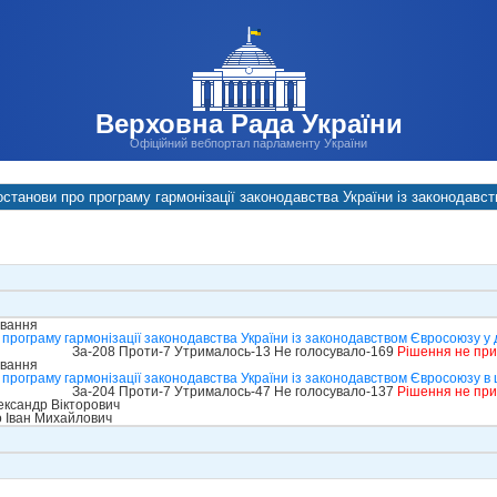
Верховна Рада України
Офіційний вебпортал парламенту України
станови про програму гармонізації законодавства України із законодав
ування
програму гармонізації законодавства України із законодавством Євросоюзу у 
За-208 Проти-7 Утрималось-13 Не голосувало-169
Рішення не пр
ування
програму гармонізації законодавства України із законодавством Євросоюзу в 
За-204 Проти-7 Утрималось-47 Не голосувало-137
Рішення не пр
ксандр Вікторович
 Іван Михайлович