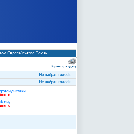
ством Європейського Союзу
Версія для друку
Не набрав голосів
Не набрав голосів
другому читанні
ийняте
цілому
ийняте