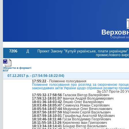
Верховн
Офіційний в
7206
Д
Проект Закону "Купуй українське, плати українцям"
промислового виро
Зберегти в форматі
RTF
07.12.2017 р. - (17:54:56-18:22:04)
17:55:22
- Поіменне голосування
Поіменне голосування про розгляд за скороченою процед
законодавчих актів України щодо сприяння розвитку пром
За-157 Проти-20 У
17:55:32-17:58:56
Галасюк Віктор Валерійович
17:59:12-18:01:07
Іванчук Андрій Володимирович
18:01:36-18:03:42
Ляшко Олег Валерійович
18:03:49-18:05:47
Семенуха Роман Сергійович
18:05:54-18:07:44
Медуниця Олег Вячеславович
18:07:50-18:07:59
Мартиняк Сергій Васильович
18:07:59-18:10:01
Гіршфельд Анатолій Мусійович
18:10:46-18:11:46
Гусак Володимир Георгійович
18:11:55-18:13:26
Кириленко Іван Григорович
18:13:34-18:14:41
Бондар Віктор Васильович