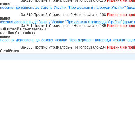
За-215 Проти-1 Утрималось-1 Не голосувало-175
Рішення не при
ування
внесення доповнень до Закону України "Про державні нагороди України" (що
За-219 Проти-2 Утрималось-0 Не голосувало-168
Рішення не при
ування
несення доповнень до Закону України "Про державні нагороди України" (щодо
За-201 Проти-1 Утрималось-0 Не голосувало-189
Рішення не при
ий Віталій Станіславович
ька Ніна Степанівна
ування
внесення доповнень до Закону України "Про державні нагороди України" (щ
За-133 Проти-3 Утрималось-2 Не голосувало-234
Рішення не при
Сергійович