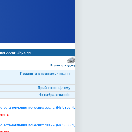
нагороди України"
Версія для друку
Прийнято в першому читанні
Прийнято в цілому
Не набрав голосів
до встановлення почесних звань )№ 5305 4,
йняте
до встановлення почесних звань )№ 5305 4,