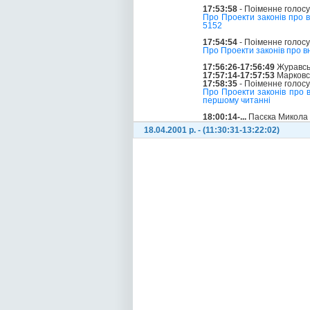
17:53:58
- Поіменне голос
Про Проекти законів про 
5152
17:54:54
- Поіменне голос
Про Проекти законів про в
17:56:26-17:56:49
Журавськ
17:57:14-17:57:53
Марковс
17:58:35
- Поіменне голос
Про Проекти законів про 
першому читанні
18:00:14-...
Пасєка Микола 
18.04.2001 р. - (11:30:31-13:22:02)