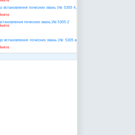
йняте
до встановлення почесних звань )№ 5305 4,
йняте
 встановлення почесних звань )№ 5305-2
йняте
одо встановлення почесних звань )№ 5305 в
йняте