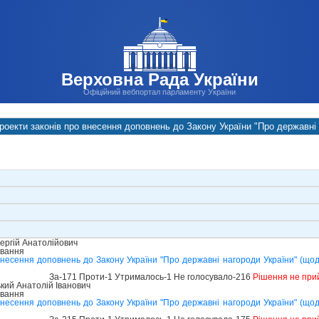
Верховна Рада України
Офіційний вебпортал парламенту України
роекти законів про внесення доповнень до Закону України "Про державні 
ергій Анатолійович
ування
внесення доповнень до Закону України "Про державні нагороди України" (що
За-171 Проти-1 Утрималось-1 Не голосувало-216
Рішення не при
ий Анатолій Іванович
ування
внесення доповнень до Закону України "Про державні нагороди України" (що