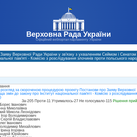
Верховна Рада України
Офіційний вебпортал парламенту України
Заяву Верховної Ради України у зв'язку з ухваленням Сеймом і Сенатом
нальної пам'яті - Комісію з розслідування злочинів проти польського нар
ування
 розгляд за скороченою процедурою проекту Постанови про Заяву Верховної Р
а змін до закону про Інститут національної пам'яті - Комісію з розслідуванн
)
За-205 Проти-11 Утрималось-27 Не голосувало-115
Рішення при
Борис Іванович
нна Миколаївна
ий Микола Леонідович
 Ігор Володимирович
Сергій Владиславович
Олег Іванович
Володимир Михайлович
Ірина Ігорівна
Андрій Юрійович