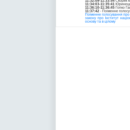
11:32:09-11:33:54
Скорик М
11:34:03-11:35:41
Юринець
11:36:10-11:36:45
Гопко Га
11:37:42
- Поіменне голос
Поіменне голосування про 
закону про Інститут націо
основу та в цілому