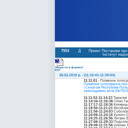
7553
Д
Проект Постанови про 
Інститут націо
Зберегти в форматі
RTF
06.02.2018 р. - (11:10:41-11:39:04)
11:11:01
- Поіменне голос
Поіменне голосування про
і Сенатом Республіки Польщ
законодавчих актів (№7553
11:11:52-11:14:23
Тарасюк 
11:14:34-11:16:38
Гопко Га
11:17:17-11:18:36
Княжицьк
11:18:50-11:21:21
Мосійчук
11:21:56-11:24:03
Соболєв 
11:24:09-11:24:16
Кулініч 
11:24:25-11:26:56
Литвин 
11:27:08-11:29:33
Подоляк 
11:29:49-11:31:56
Іллєнко 