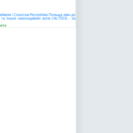
Сеймом і Сенатом Республіки Польща змін до
у та інших законодавчих актів (№7553) - за
няте