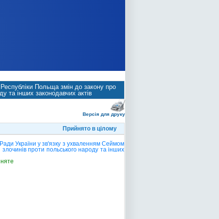
 Республіки Польща змін до закону про
оду та інших законодавчих актів
Версія для друку
Прийнято в цілому
ади України у зв'язку з ухваленням Сеймом
я злочинів проти польського народу та інших
йняте