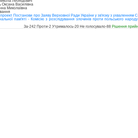
икола Леонідович
 Оксана Василівна
нна Миколаївна
ування
проект Постанови про Заяву Верховної Ради України у зв'язку з ухваленням 
нальної пам'яті - Комісію з розслідування злочинів проти польського народ
За-242 Проти-2 Утрималось-20 Не голосувало-88
Рішення прий