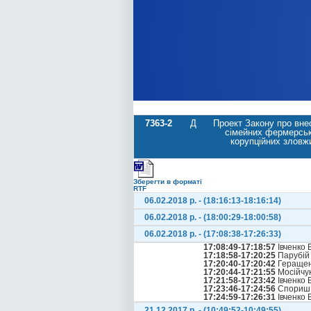
7363-2
Д
Проект Закону про вне
сімейних фермерськи
корупційних зловж
Зберегти в форматі
RTF
06.02.2018 р. - (18:16:13-18:16:14)
06.02.2018 р. - (18:00:29-18:00:58)
06.02.2018 р. - (17:08:38-17:26:33)
17:08:49-17:18:57
Івченко 
17:18:58-17:20:25
Парубій
17:20:40-17:20:42
Геращен
17:20:44-17:21:55
Мосійчук
17:21:58-17:23:42
Івченко 
17:23:46-17:24:56
Спориш 
17:24:59-17:26:31
Івченко 
21.12.2017 р. - (10:49:52-10:49:55)