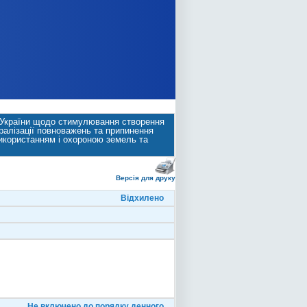
в України щодо стимулювання створення
ралізації повноважень та припинення
икористанням і охороною земель та
Версія для друку
Відхилено
Не включено до порядку денного