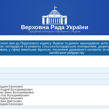
Верховна Рада України
Офіційний вебпортал парламенту України
сення змін до Податкового кодексу України та деяких законодавчих акті
х господарств та розвитку сільськогосподарських кооперативів, децент
ивань у сфері земельних відносин, посилення державного контролю за в
запобігання рейдерству
Вадим Євгенович
 Андрій Володимирович
ко Ірина Володимирівна
 Ігор Володимирович
Вадим Євгенович
Іван Дмитрович
Вадим Євгенович