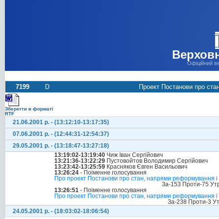
Верховн
Офіційний в
7199
D
Проект Постанови про стан
Зберегти в форматі
RTF
21.06.2001 р. - (13:12:10-13:17:35)
07.06.2001 р. - (12:44:31-12:54:37)
29.05.2001 р. - (13:18:47-13:27:18)
13:19:02-13:19:40
Чиж Іван Сергійович
13:21:36-13:22:29
Пустовойтов Володимир Сергійович
13:23:42-13:25:59
Красняков Євген Васильович
13:26:24
- Поіменне голосування
Про проект Постанови про стан, напрями реформування і ф
За-153 Проти-75 Ут
13:26:51
- Поіменне голосування
Про проект Постанови про стан, напрями реформування і фі
За-238 Проти-3 У
24.05.2001 р. - (18:03:02-18:06:54)