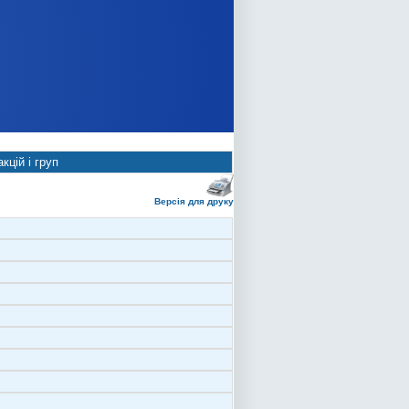
кцій і груп
Версія для друку