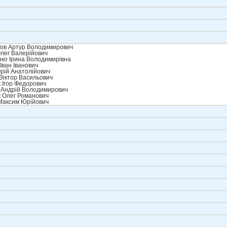
ов Артур Володимирович
лег Валерійович
ко Ірина Володимирівна
Іван Іванович
рій Анатолійович
Віктор Васильович
 Ігор Федорович
 Андрій Володимирович
 Олег Романович
Максим Юрійович