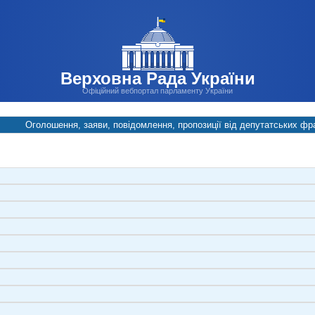
Верховна Рада України
Офіційний вебпортал парламенту України
Оголошення, заяви, повідомлення, пропозиції від депутатських фра