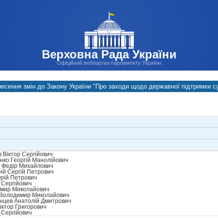
Верховна Рада України
Офіційний вебпортал парламенту України
есення змін до Закону України "Про заходи щодо державної підтримки су
 Віктор Сергійович
ко Георгій Манолійович
 Федір Михайлович
й Сергій Петрович
рій Петрович
 Сергійович
имир Миколайович
Володимир Миколайович
нцев Анатолій Дмитрович
іктор Григорович
 Сергійович