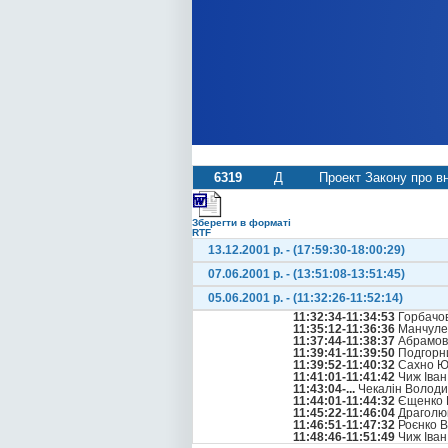
6319
Д
Проект Закону про вн
Зберегти в форматі
RTF
13.12.2001 р. - (17:59:30-18:00:29)
07.06.2001 р. - (13:51:08-13:51:45)
05.06.2001 р. - (11:32:26-11:52:14)
11:32:34-11:34:53
Горбачов
11:35:12-11:36:36
Манчулен
11:37:44-11:38:37
Абрамов
11:39:41-11:39:50
Подгорни
11:39:52-11:40:32
Сахно Ю
11:41:01-11:41:42
Чиж Іван
11:43:04-...
Чекалін Волод
11:44:01-11:44:32
Єщенко 
11:45:22-11:46:04
Драголю
11:46:51-11:47:32
Роєнко В
11:48:46-11:51:49
Чиж Іван