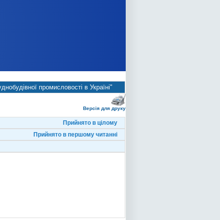
днобудівної промисловості в Україні"
Версія для друку
Прийнято в цілому
Прийнято в першому читанні