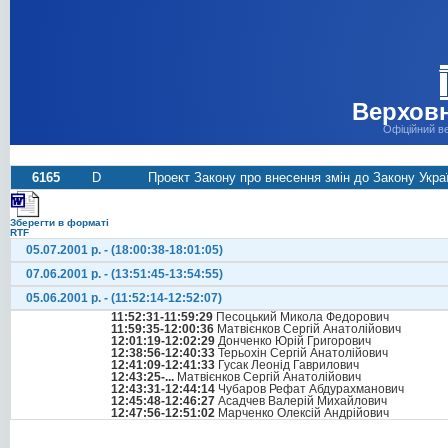
Верховн
Офіційний в
6165
D
Проект Закону про внесення змін до Закону Укра
Зберегти в форматі
RTF
05.07.2001 р. - (18:00:38-18:01:05)
07.06.2001 р. - (13:51:45-13:54:55)
05.06.2001 р. - (11:52:14-12:52:07)
11:52:31-11:59:29
Песоцький Микола Федорович
11:59:35-12:00:36
Матвієнков Сергій Анатолійович
12:01:19-12:02:29
Донченко Юрій Григорович
12:38:56-12:40:33
Терьохін Сергій Анатолійович
12:41:09-12:41:33
Гусак Леонід Гаврилович
12:43:25-...
Матвієнков Сергій Анатолійович
12:43:31-12:44:14
Чубаров Рефат Абдурахманович
12:45:48-12:46:27
Асадчев Валерій Михайлович
12:47:56-12:51:02
Марченко Олексій Андрійович