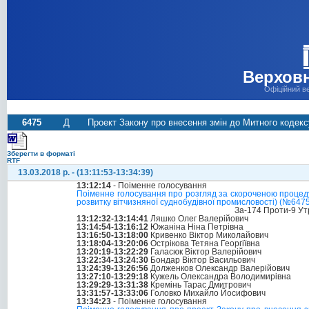
Верховн
Офіційний в
6475
Д
Проект Закону про внесення змін до Митного кодекс
Зберегти в форматі
RTF
13.03.2018 р. - (13:11:53-13:34:39)
13:12:14
- Поіменне голосування
Поіменне голосування про розгляд за скороченою процед
розвитку вітчизняної суднобудівної промисловості) (№6475
За-174 Проти-9 Ут
13:12:32-13:14:41
Ляшко Олег Валерійович
13:14:54-13:16:12
Южаніна Ніна Петрівна
13:16:50-13:18:00
Кривенко Віктор Миколайович
13:18:04-13:20:06
Острікова Тетяна Георгіївна
13:20:19-13:22:29
Галасюк Віктор Валерійович
13:22:34-13:24:30
Бондар Віктор Васильович
13:24:39-13:26:56
Долженков Олександр Валерійович
13:27:10-13:29:18
Кужель Олександра Володимирівна
13:29:29-13:31:38
Кремінь Тарас Дмитрович
13:31:57-13:33:06
Головко Михайло Йосифович
13:34:23
- Поіменне голосування