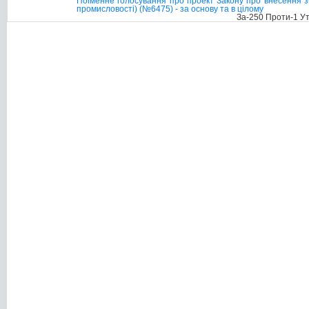
Поіменне голосування про проект Закону про внесення зм
промисловості) (№6475) - за основу та в цілому
За-250 Проти-1 У