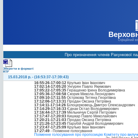
Верховн
Офіційний в
Про призначення членів Рахункової пал
Зберегти в форматі
RTF
15.03.2018 р. - (16:53:37-17:39:43)
16:55:26-17:00:12
Крулько Іван Іванович
17:02:14-17:05:20
Унгурян Павло Якимович
17:05:22-17:05:35
Геращенко Ірина Володимирівна
17:05:36-17:08:58
Скорик Микола Леонідович
17:09:10-17:11:55
Острікова Тетяна Георгіївна
17:12:06-17:13:31
Продан Оксана Петрівна
17:14:11-17:14:26
Білоцерковець Дмитро Олександрович
17:14:29-17:16:33
Єднак Остап Володимирович
17:16:44-17:17:39
Мельничук Сергій Петрович
17:17:47-17:20:03
Кишкар Павло Миколайович
17:20:21-17:21:03
Продан Оксана Петрівна
17:21:26-17:23:45
Парубій Андрій Володимирович
17:23:47-17:25:09
Крулько Іван Іванович
17:27:49
- Поіменне голосування
Поіменне голосування про пропозицію Комітету про вилуч