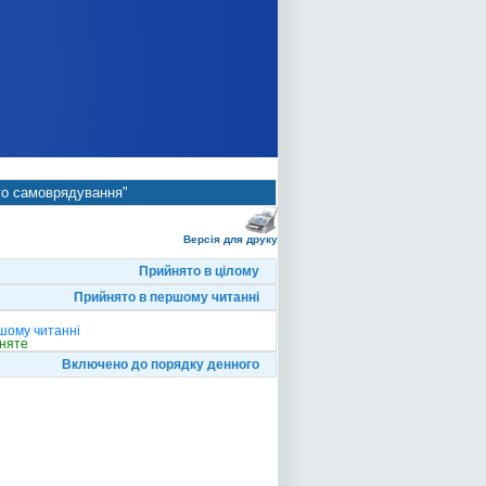
ого самоврядування"
Версія для друку
Прийнято в цілому
Прийнято в першому читанні
ршому читанні
няте
Включено до порядку денного