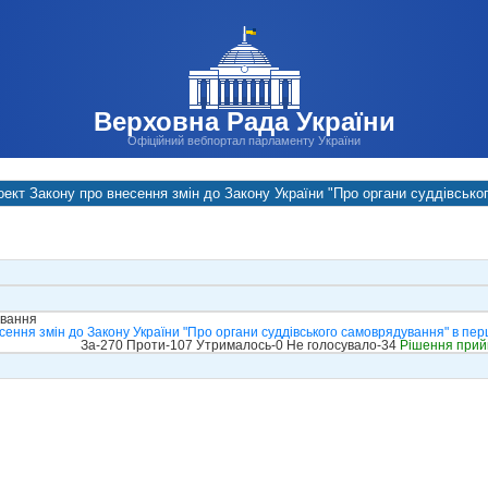
Верховна Рада України
Офіційний вебпортал парламенту України
оект Закону про внесення змін до Закону України "Про органи суддівськ
ування
сення змін до Закону України "Про органи суддівського самоврядування" в пе
За-270 Проти-107 Утрималось-0 Не голосувало-34
Рішення прий