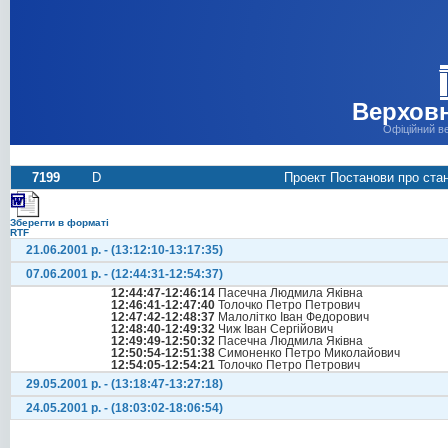
Верховн
Офіційний в
7199
D
Проект Постанови про стан
Зберегти в форматі
RTF
21.06.2001 р. - (13:12:10-13:17:35)
07.06.2001 р. - (12:44:31-12:54:37)
12:44:47-12:46:14
Пасечна Людмила Яківна
12:46:41-12:47:40
Толочко Петро Петрович
12:47:42-12:48:37
Малолітко Іван Федорович
12:48:40-12:49:32
Чиж Іван Сергійович
12:49:49-12:50:32
Пасечна Людмила Яківна
12:50:54-12:51:38
Симоненко Петро Миколайович
12:54:05-12:54:21
Толочко Петро Петрович
29.05.2001 р. - (13:18:47-13:27:18)
24.05.2001 р. - (18:03:02-18:06:54)