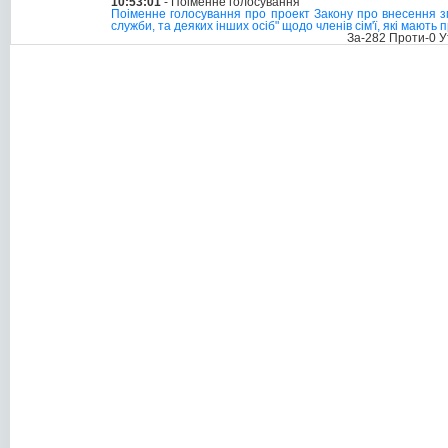
10:53:01
- Поіменне голосування
Поіменне голосування про проект Закону про внесення змі
служби, та деяких інших осіб" щодо членів сім'ї, які мають
За-282 Проти-0 У