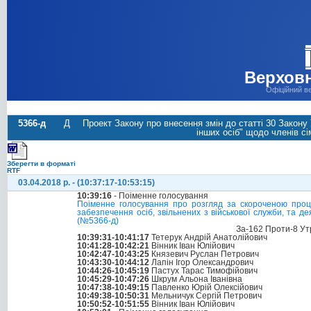
Верховн
Офіційний в
5366-д
Д
Проект Закону про внесення змін до статті 30 Закону 
інших осіб" щодо членів сі
Зберегти в форматі
RTF
03.04.2018 р. - (10:37:17-10:53:15)
10:39:16
- Поіменне голосування
Поіменне голосування про розгляд за скороченою проц
забезпечення осіб, звільнених з військової служби, та де
(№5366-д)
За-162 Проти-8 Ут
10:39:31-10:41:17
Тетерук Андрій Анатолійович
10:41:28-10:42:21
Вінник Іван Юлійович
10:42:47-10:43:25
Князевич Руслан Петрович
10:43:30-10:44:12
Лапін Ігор Олександрович
10:44:26-10:45:19
Пастух Тарас Тимофійович
10:45:29-10:47:26
Шкрум Альона Іванівна
10:47:38-10:49:15
Павленко Юрій Олексійович
10:49:38-10:50:31
Мельничук Сергій Петрович
10:50:52-10:51:55
Вінник Іван Юлійович