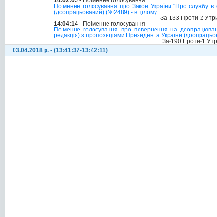
14:02:05
- Поіменне голосування
Поіменне голосування про Закон України "Про службу в 
(доопрацьований) (№2489) - в цілому
За-133 Проти-2 Утр
14:04:14
- Поіменне голосування
Поіменне голосування про повернення на доопрацюванн
редакція) з пропозиціями Президента України (доопрацьо
За-190 Проти-1 Ут
03.04.2018 р. - (13:41:37-13:42:11)