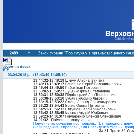
Верховн
Офіційний в
2489
У
Закон України "Про службу в органах місцевого сам
Зберегти в форматі
RTF
03.04.2018 р. - (13:43:40-14:05:10)
13:44:32-13:48:19
Шкрум Альона Іванівна
13:48:33-13:49:17
Власенко Сергій Володимирович
13:49:44-13:49:50
Рибак Іван Петрович
13:50:02-13:50:27
Луценко Ірина Степанівна
13:50:31-13:50:38
Підлісецький Лев Теофілович
13:50:38-13:53:10
Зубач Любомир Львович
13:53:15-13:53:22
Ємець Леонід Олександрович
13:53:22-13:54:43
Бойко Олена Петрівна
13:54:51-13:56:32
Євтушок Сергій Миколайович
13:56:42-13:58:45
Іллєнко Андрій Юрійович
13:59:23-14:01:07
Гончаренко Олексій Олексійович
14:01:32
- Поіменне голосування
Поіменне голосування про поправку №3 народного депута
(нова редакція) з пропозиціями Президента України (доо
За-81 Проти-36 Утр