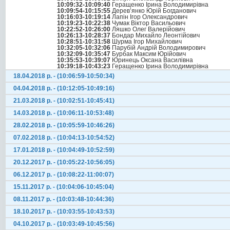
10:09:32-10:09:40
Геращенко Ірина Володимирівна
10:09:54-10:15:55
Дерев’янко Юрій Богданович
10:16:03-10:19:14
Лапін Ігор Олександрович
10:19:23-10:22:38
Чумак Віктор Васильович
10:22:52-10:26:00
Ляшко Олег Валерійович
10:26:13-10:28:37
Бондар Михайло Леонтійович
10:28:51-10:31:58
Шурма Ігор Михайлович
10:32:05-10:32:06
Парубій Андрій Володимирович
10:32:09-10:35:47
Бурбак Максим Юрійович
10:35:53-10:39:07
Юринець Оксана Василівна
10:39:18-10:43:23
Геращенко Ірина Володимирівна
18.04.2018 р. - (10:06:59-10:50:34)
04.04.2018 р. - (10:12:05-10:49:16)
21.03.2018 р. - (10:02:51-10:45:41)
14.03.2018 р. - (10:06:11-10:53:48)
28.02.2018 р. - (10:05:59-10:46:26)
07.02.2018 р. - (10:04:13-10:54:52)
17.01.2018 р. - (10:04:49-10:52:59)
20.12.2017 р. - (10:05:22-10:56:05)
06.12.2017 р. - (10:08:22-11:00:07)
15.11.2017 р. - (10:04:06-10:45:04)
08.11.2017 р. - (10:03:48-10:44:36)
18.10.2017 р. - (10:03:55-10:43:53)
04.10.2017 р. - (10:03:49-10:45:56)