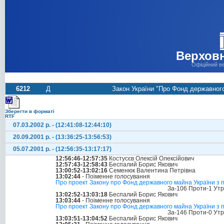
Верховн
Офіційний в
6212
Д
Закон України "Про Фонд державного
Зберегти в форматі
RTF
07.03.2002 р. - (12:41:08-12:44:10)
20.09.2001 р. - (13:36:25-13:56:53)
05.07.2001 р. - (12:56:35-13:17:17)
12:56:46-12:57:35
Костусєв Олексій Олексійович
12:57:43-12:58:43
Беспалий Борис Якович
13:00:52-13:02:16
Семенюк Валентина Петрівна
13:02:44
- Поіменне голосування
Про проект Закону про Фонд державного майна України з
За-106 Проти-1 Ут
13:02:52-13:03:18
Беспалий Борис Якович
13:03:44
- Поіменне голосування
Про проект Закону про Фонд державного майна України з
За-146 Проти-0 Ут
13:03:51-13:04:52
Беспалий Борис Якович