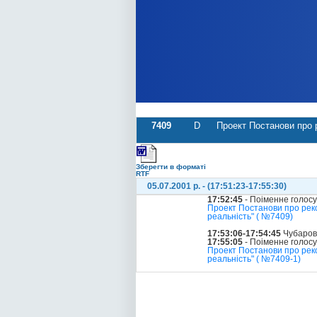
7409
D
Проект Постанови про р
Зберегти в форматі
RTF
05.07.2001 р. - (17:51:23-17:55:30)
17:52:45
- Поіменне голос
Проект Постанови про реко
реальність" ( №7409)
17:53:06-17:54:45
Чубаров
17:55:05
- Поіменне голос
Проект Постанови про реко
реальність" ( №7409-1)