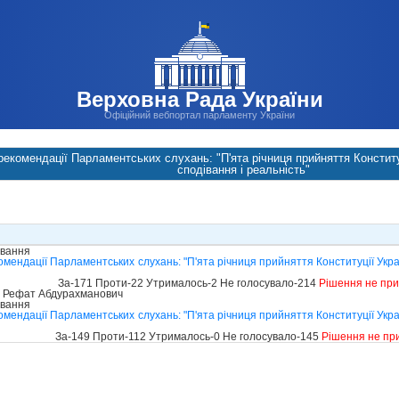
Верховна Рада України
Офіційний вебпортал парламенту України
екомендації Парламентських слухань: "П'ята річниця прийняття Конституц
сподівання і реальність"
ування
мендації Парламентських слухань: "П'ята річниця прийняття Конституції Украї
За-171 Проти-22 Утрималось-2 Не голосувало-214
Рішення не пр
 Рефат Абдурахманович
ування
мендації Парламентських слухань: "П'ята річниця прийняття Конституції Украї
За-149 Проти-112 Утрималось-0 Не голосувало-145
Рішення не пр