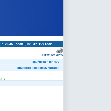
сільських, селищних, міських голів"
Версія для друку
Прийнято в цілому
Прийнято в першому читанні
няте