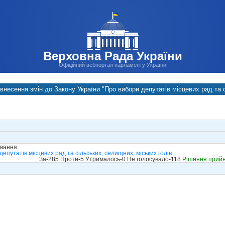
Верховна Рада України
Офіційний вебпортал парламенту України
внесення змін до Закону України "Про вибори депутатів місцевих рад та 
ування
епутатів місцевих рад та сільських, селищних, міських голів
За-285 Проти-5 Утрималось-0 Не голосувало-118
Рішення прий