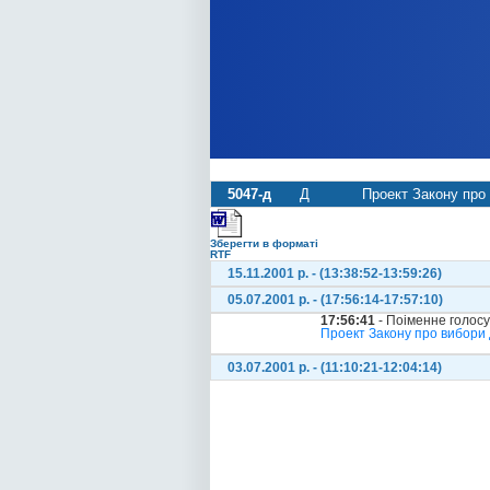
5047-д
Д
Проект Закону про 
Зберегти в форматі
RTF
15.11.2001 р. - (13:38:52-13:59:26)
05.07.2001 р. - (17:56:14-17:57:10)
17:56:41
- Поіменне голос
Проект Закону про вибори д
03.07.2001 р. - (11:10:21-12:04:14)