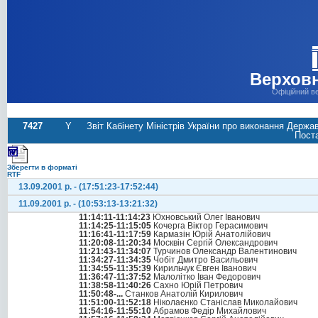
Верховн
Офіційний в
7427
Y
Звіт Кабінету Міністрів України про виконання Держа
Поста
Зберегти в форматі
RTF
13.09.2001 р. - (17:51:23-17:52:44)
11.09.2001 р. - (10:53:13-13:21:32)
11:14:11-11:14:23
Юхновський Олег Іванович
11:14:25-11:15:05
Кочерга Віктор Герасимович
11:16:41-11:17:59
Кармазін Юрій Анатолійович
11:20:08-11:20:34
Москвін Сергій Олександрович
11:21:43-11:34:07
Турчинов Олександр Валентинович
11:34:27-11:34:35
Чобіт Дмитро Васильович
11:34:55-11:35:39
Кирильчук Євген Іванович
11:36:47-11:37:52
Малолітко Іван Федорович
11:38:58-11:40:26
Сахно Юрій Петрович
11:50:48-...
Станков Анатолій Кирилович
11:51:00-11:52:18
Ніколаєнко Станіслав Миколайович
11:54:16-11:55:10
Абрамов Федір Михайлович