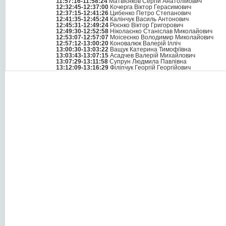
11:57:16-11:58:24
Матвієнков Сергій Анатолійович
12:32:45-12:37:00
Кочерга Віктор Герасимович
12:37:15-12:41:26
Цибенко Петро Степанович
12:41:35-12:45:24
Калінчук Василь Антонович
12:45:31-12:49:24
Роєнко Віктор Григорович
12:49:30-12:52:58
Ніколаєнко Станіслав Миколайович
12:53:07-12:57:07
Моісеєнко Володимир Миколайович
12:57:12-13:00:20
Коновалюк Валерій Ілліч
13:00:30-13:03:22
Ващук Катерина Тимофіївна
13:03:43-13:07:15
Асадчев Валерій Михайлович
13:07:29-13:11:58
Супрун Людмила Павлівна
13:12:09-13:16:29
Філіпчук Георгій Георгійович