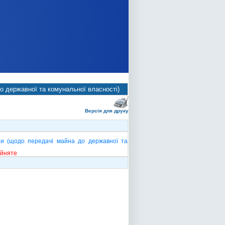
о державної та комунальної власності)
Версія для друку
їни (щодо передачі майна до державної та
ийняте