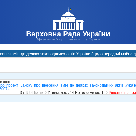
Верховна Рада України
Офіційний вебпортал парламенту України
сення змін до деяких законодавчих актів України (щодо передачі майна д
ування
про проект Закону про внесення змін до деяких законодавчих актів Укра
6007)
За-159 Проти-0 Утрималось-14 Не голосувало-150
Рішення не пр