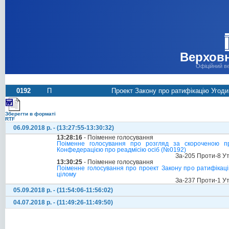
Верховн
Офіційний в
0192
П
Проект Закону про ратифікацію Угод
Зберегти в форматі
RTF
06.09.2018 р. - (13:27:55-13:30:32)
13:28:16
- Поіменне голосування
Поіменне голосування про розгляд за скороченою п
Конфедерацією про реадмісію осіб (№0192)
За-205 Проти-8 У
13:30:25
- Поіменне голосування
Поіменне голосування про проект Закону про ратифікац
цілому
За-237 Проти-1 У
05.09.2018 р. - (11:54:06-11:56:02)
04.07.2018 р. - (11:49:26-11:49:50)