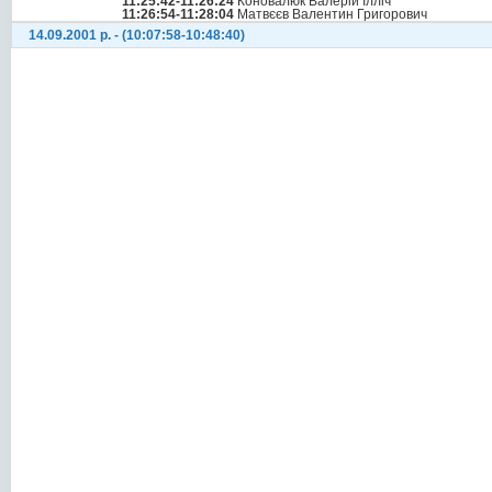
11:25:42-11:26:24
Коновалюк Валерій Ілліч
11:26:54-11:28:04
Матвєєв Валентин Григорович
14.09.2001 р. - (10:07:58-10:48:40)