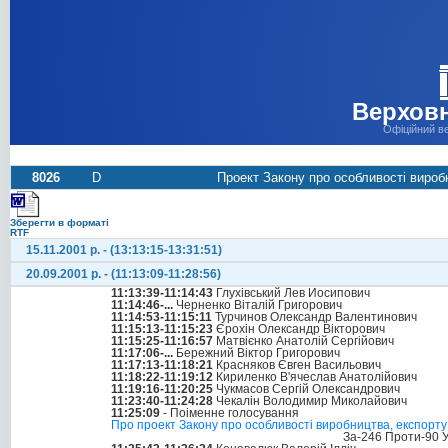
Верховн
Офіційний в
8026
D
Проект Закону про особливості вироб
Зберегти в форматі
RTF
15.11.2001 р. - (13:13:15-13:31:51)
20.09.2001 р. - (11:13:09-11:28:56)
11:13:39-11:14:43
Глухівський Лев Йосипович
11:14:46-...
Черненко Віталій Григорович
11:14:53-11:15:11
Турчинов Олександр Валентинович
11:15:13-11:15:23
Єрохін Олександр Вікторович
11:15:25-11:16:57
Матвієнко Анатолій Сергійович
11:17:06-...
Бережний Віктор Григорович
11:17:13-11:18:21
Красняков Євген Васильович
11:18:22-11:19:12
Кириленко В'ячеслав Анатолійович
11:19:16-11:20:25
Чукмасов Сергій Олександрович
11:23:40-11:24:28
Чекалін Володимир Миколайович
11:25:09
- Поіменне голосування
Про проект Закону про особливості виробництва, експорту
За-246 Проти-90 