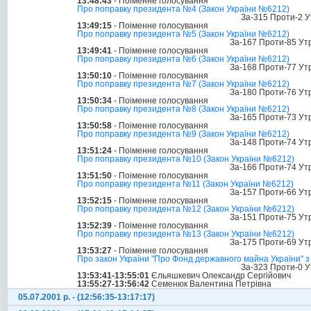
13:48:43
- Поіменне голосування
Про поправку президента №4 (Закон України №6212)
За-315 Проти-2 У
13:49:15
- Поіменне голосування
Про поправку президента №5 (Закон України №6212)
За-167 Проти-85 Ут
13:49:41
- Поіменне голосування
Про поправку президента №6 (Закон України №6212)
За-168 Проти-77 Ут
13:50:10
- Поіменне голосування
Про поправку президента №7 (Закон України №6212)
За-180 Проти-76 Ут
13:50:34
- Поіменне голосування
Про поправку президента №8 (Закон України №6212)
За-165 Проти-73 Ут
13:50:58
- Поіменне голосування
Про поправку президента №9 (Закон України №6212)
За-148 Проти-74 Ут
13:51:24
- Поіменне голосування
Про поправку президента №10 (Закон України №6212)
За-166 Проти-74 Ут
13:51:50
- Поіменне голосування
Про поправку президента №11 (Закон України №6212)
За-157 Проти-66 Ут
13:52:15
- Поіменне голосування
Про поправку президента №12 (Закон України №6212)
За-151 Проти-75 Ут
13:52:39
- Поіменне голосування
Про поправку президента №13 (Закон України №6212)
За-175 Проти-69 Ут
13:53:27
- Поіменне голосування
Про закон України "Про Фонд державного майна України" 
За-323 Проти-0 У
13:53:41-13:55:01
Єльяшкевич Олександр Сергійович
13:55:27-13:56:42
Семенюк Валентина Петрівна
05.07.2001 р. - (12:56:35-13:17:17)