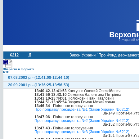
Верховн
Офіційний в
6212
Д
Закон України "Про Фонд державного
Зберегти в форматі
RTF
07.03.2002 р. - (12:41:08-12:44:10)
20.09.2001 р. - (13:36:25-13:56:53)
13:40:42-13:41:53
Костусєв Олексій Олексійович
13:41:56-13:43:10
Семенюк Валентина Петрівна
13:43:10-13:44:01
Полюхович Іван Павлович
13:44:51-13:45:54
Зварич Роман Михайлович
13:46:34
- Поіменне голосування
Про поправку президента №1 (Закон України №6212)
За-149 Проти-84 Ут
13:47:06
- Поіменне голосування
Про поправку президента №2 (Закон України №6212)
За-152 Проти-90 Ут
13:47:43
- Поіменне голосування
Про поправку президента №3 (Закон України №6212)
За-151 Проти-87 Ут