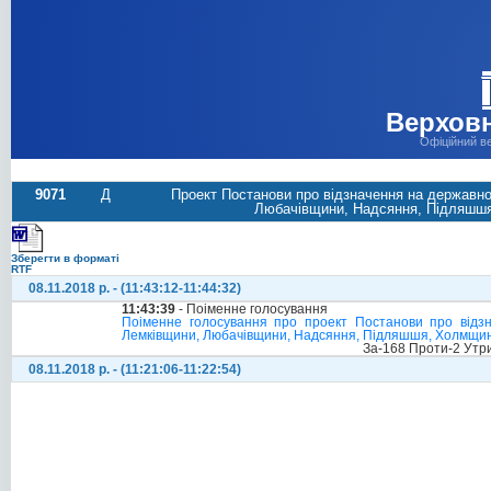
Верховн
Офіційний в
9071
Д
Проект Постанови про відзначення на державном
Любачівщини, Надсяння, Підляшшя, 
Зберегти в форматі
RTF
08.11.2018 р. - (11:43:12-11:44:32)
11:43:39
- Поіменне голосування
Поіменне голосування про проект Постанови про відзна
Лемківщини, Любачівщини, Надсяння, Підляшшя, Холмщини т
За-168 Проти-2 Утр
08.11.2018 р. - (11:21:06-11:22:54)