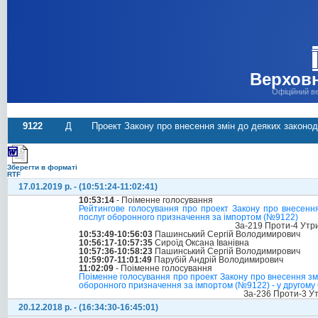
Верховн
Офіційний в
9122
Д
Проект Закону про внесення змін до деяких законода
Зберегти в форматі
RTF
17.01.2019 р. - (10:51:24-11:02:41)
10:53:14
- Поіменне голосування
Рейтингове голосування про проект Закону про внесення з
послуг оборонного призначення за імпортом (№9122)
За-219 Проти-4 Утр
10:53:49-10:56:03
Пашинський Сергій Володимирович
10:56:17-10:57:35
Сироїд Оксана Іванівна
10:57:36-10:58:23
Пашинський Сергій Володимирович
10:59:07-11:01:49
Парубій Андрій Володимирович
11:02:09
- Поіменне голосування
Поіменне голосування про проект Закону про внесення змін 
оборонного призначення за імпортом (№9122) - у другому ч
За-236 Проти-3 У
20.12.2018 р. - (16:34:30-16:45:01)